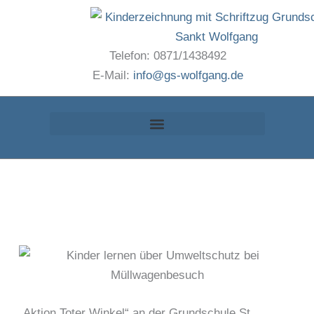
Inhalt
Zum
springen
Inhalt
springen
Telefon: 0871/1438492
E-Mail:
info@gs-wolfgang.de
„Aktion Toter Winkel“ an der Grundschule St.