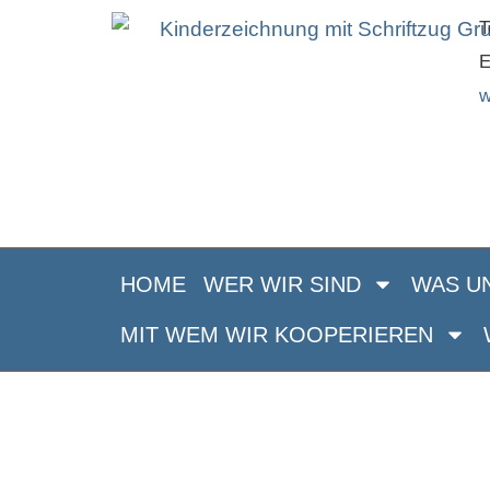
Inhalt
Zum
T
springen
Inhalt
E
springen
w
HOME
WER WIR SIND
WAS UN
MIT WEM WIR KOOPERIEREN