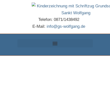
Inhalt
Zum
springen
Inhalt
springen
Telefon: 0871/1438492
E-Mail:
info@gs-wolfgang.de
Energiewerk